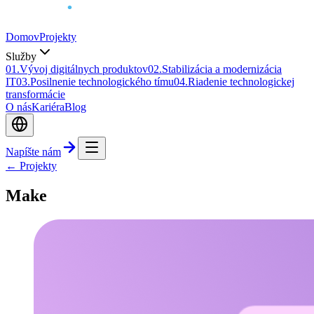
Domov
Projekty
Služby
0
1
.
Vývoj digitálnych produktov
0
2
.
Stabilizácia a modernizácia
IT
0
3
.
Posilnenie technologického tímu
0
4
.
Riadenie technologickej
transformácie
O nás
Kariéra
Blog
Napíšte nám
← Projekty
Make