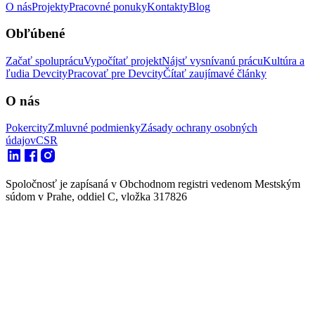
O nás
Projekty
Pracovné ponuky
Kontakty
Blog
Obľúbené
Začať spoluprácu
Vypočítať projekt
Nájsť vysnívanú prácu
Kultúra a
ľudia Devcity
Pracovať pre Devcity
Čítať zaujímavé články
O nás
Pokercity
Zmluvné podmienky
Zásady ochrany osobných
údajov
CSR
Spoločnosť je zapísaná v Obchodnom registri vedenom Mestským
súdom v Prahe, oddiel C, vložka 317826