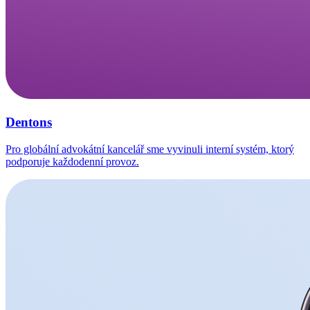
Dentons
Pro globální advokátní kancelář sme vyvinuli interní systém, ktorý
podporuje každodenní provoz.