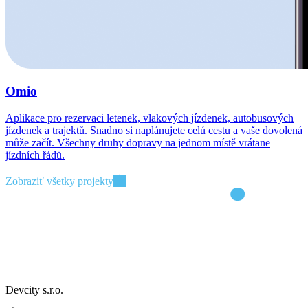
Omio
Aplikace pro rezervaci letenek, vlakových jízdenek, autobusových
jízdenek a trajektů. Snadno si naplánujete celú cestu a vaše dovolená
může začít. Všechny druhy dopravy na jednom místě vrátane
jízdních řádů.
Zobraziť všetky projekty
Devcity s.r.o.