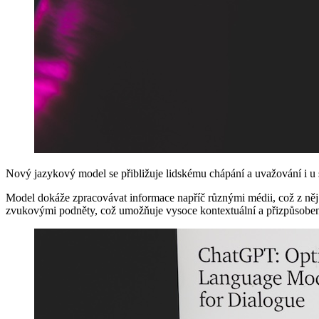
Nový jazykový model se přibližuje lidskému chápání a uvažování i u 
Model dokáže zpracovávat informace napříč různými médii, což z něj č
zvukovými podněty, což umožňuje vysoce kontextuální a přizpůsobené