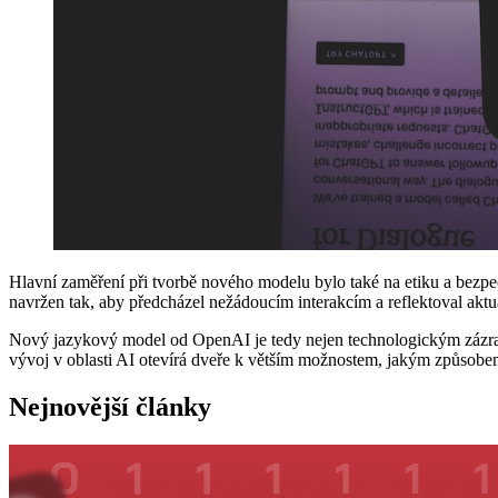
Hlavní zaměření při tvorbě nového modelu bylo také na etiku a bezpeč
navržen tak, aby předcházel nežádoucím interakcím a reflektoval aktuá
Nový jazykový model od OpenAI je tedy nejen technologickým zázrake
vývoj v oblasti AI otevírá dveře k větším možnostem, jakým způsob
Nejnovější články