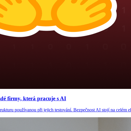
é firmy, která pracuje s AI
kturu používanou při jejich testování. Bezpečnost AI stojí na celém eko