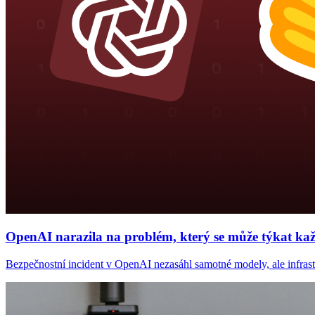
OpenAI narazila na problém, který se může týkat každ
Bezpečnostní incident v OpenAI nezasáhl samotné modely, ale infrastru