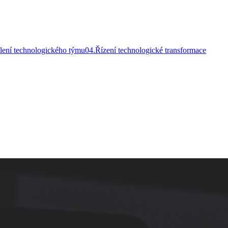
lení technologického týmu
0
4
.
Řízení technologické transformace