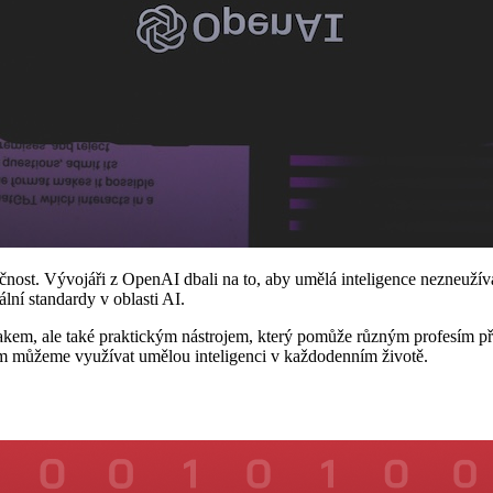
nost. Vývojáři z OpenAI dbali na to, aby umělá inteligence nezneužíval
lní standardy v oblasti AI.
m, ale také praktickým nástrojem, který pomůže různým profesím přiné
em můžeme využívat umělou inteligenci v každodenním životě.