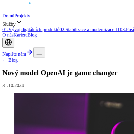
Domů
Projekty
Služby
0
1
.
Vývoj digitálních produktů
0
2
.
Stabilizace a modernizace IT
0
3
.
Posí
O nás
Kariéra
Blog
Napište nám
← Blog
Nový model OpenAI je game changer
31.10.2024