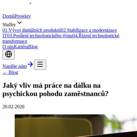
Domů
Projekty
Služby
0
1
.
Vývoj digitálních produktů
0
2
.
Stabilizace a modernizace
IT
0
3
.
Posílení technologického týmu
0
4
.
Řízení technologické
transformace
O nás
Kariéra
Blog
Napište nám
← Blog
Jaký vliv má práce na dálku na
psychickou pohodu zaměstnanců?
20.02.2026