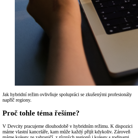
Jak hybridní režim ovlivňuje spolupráci se zkušenými profesionály
napříč regiony.
Proč tohle téma řešíme?
V Devcity pracujeme dlouhodobě v hybridním režimu. K dispozici
máme vlastní kanceláře, kam může každý přijít kdykoliv. Zároveň
máme kolegy ze zahraničí, z různých regionů i kolegy s rodinami,