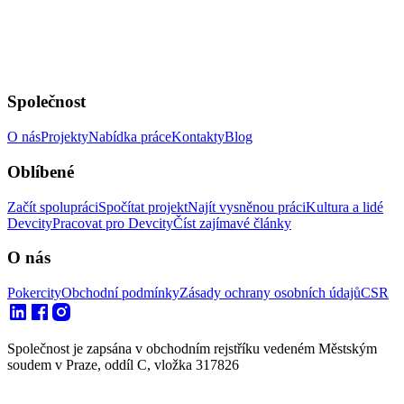
Společnost
O nás
Projekty
Nabídka práce
Kontakty
Blog
Oblíbené
Začít spolupráci
Spočítat projekt
Najít vysněnou práci
Kultura a lidé
Devcity
Pracovat pro Devcity
Číst zajímavé články
O nás
Pokercity
Obchodní podmínky
Zásady ochrany osobních údajů
CSR
Společnost je zapsána v obchodním rejstříku vedeném Městským
soudem v Praze, oddíl C, vložka 317826