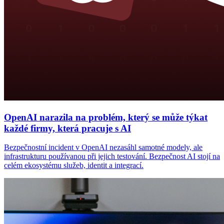
OpenAI narazila na problém, který se může týkat
každé firmy, která pracuje s AI
Bezpečnostní incident v OpenAI nezasáhl samotné modely, ale
infrastrukturu používanou při jejich testování. Bezpečnost AI stojí na
celém ekosystému služeb, identit a integrací.