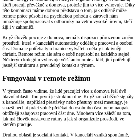
kteří pracují převážně z domova, protože jim to více vyhovuje. Díky
této kombinaci máme dobrou představu o tom, jak odlišně může
remote práce působit na psychickou pohodu a zároveň nám
umožňuje spolupracovat s odborníky na velmi vysoké úrovni, kteří
žijí i v zahraničí.
Když člověk pracuje z domova, nemá k dispozici přirozenou změnu
prostředí, která v kanceláři automaticky odděluje pracovní a osobní
čas. Doma je potřeba tyto hranice vytvářet a někdy i aktivněji
chránit. Remote režim ale sám o sobě nepůsobí na každého stejně.
Některým kolegům vyhovuje větší autonomie a klid, jiní potřebují
jasnější strukturu a pravidelný kontakt s týmem.
Fungování v remote režimu
V týmech často vidíme, že lidé pracující více z domova řeší dvě
hlavní oblasti. Tou první je struktura dne. Když zmizí běžné signály
z kanceláře, například přestávky nebo přesuny mezi meetingy, je
snazší nechat práci volně přetékat do osobního času nebo naopak
obtížněji zahajovat pracovní část dne. Mnohem více záleží na tom,
jak má člověk nastavené rutiny a jak si organizuje prostředí, ve
kterém pracuje.
Druhou oblastí je sociální kontakt. V kanceláři vzniká spontánně,