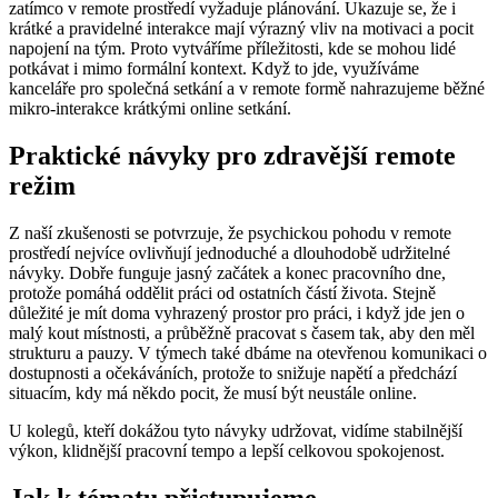
zatímco v remote prostředí vyžaduje plánování. Ukazuje se, že i
krátké a pravidelné interakce mají výrazný vliv na motivaci a pocit
napojení na tým. Proto vytváříme příležitosti, kde se mohou lidé
potkávat i mimo formální kontext. Když to jde, využíváme
kanceláře pro společná setkání a v remote formě nahrazujeme běžné
mikro-interakce krátkými online setkání.
Praktické návyky pro zdravější remote
režim
Z naší zkušenosti se potvrzuje, že psychickou pohodu v remote
prostředí nejvíce ovlivňují jednoduché a dlouhodobě udržitelné
návyky. Dobře funguje jasný začátek a konec pracovního dne,
protože pomáhá oddělit práci od ostatních částí života. Stejně
důležité je mít doma vyhrazený prostor pro práci, i když jde jen o
malý kout místnosti, a průběžně pracovat s časem tak, aby den měl
strukturu a pauzy. V týmech také dbáme na otevřenou komunikaci o
dostupnosti a očekáváních, protože to snižuje napětí a předchází
situacím, kdy má někdo pocit, že musí být neustále online.
U kolegů, kteří dokážou tyto návyky udržovat, vidíme stabilnější
výkon, klidnější pracovní tempo a lepší celkovou spokojenost.