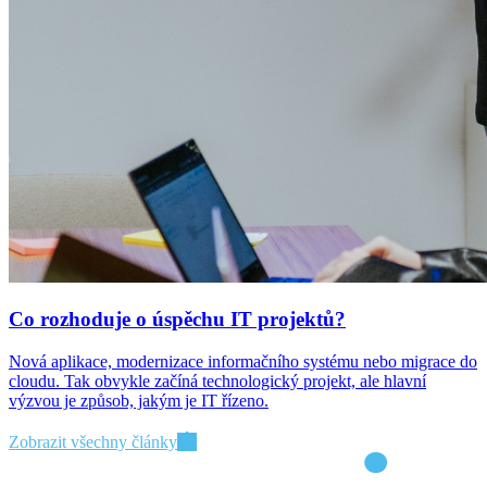
Co rozhoduje o úspěchu IT projektů?
Nová aplikace, modernizace informačního systému nebo migrace do
cloudu. Tak obvykle začíná technologický projekt, ale hlavní
výzvou je způsob, jakým je IT řízeno.
Zobrazit všechny články