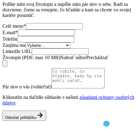
Pošlite nám svoj životopis a napíšte nám pár slov o sebe. Radi sa
dozvieme, čomu sa venujete, čo hľadáte a kam sa chcete vo svojej
kariére posunúť.
Celé meno
*
E-mail
*
Telefón
Zaujíma ma
LinkedIn URL
Životopis (PDF, max 10 MB)
Nahrať súbor
Prechádzať
Pár slov o vás (voliteľné)
Kliknutím na tlačidlo súhlasíte s našimi
zásadami ochrany osobných
údajov
.
Odoslať prihlášku