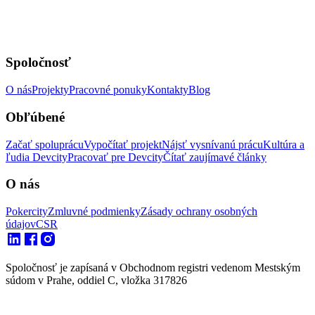
Spoločnosť
O nás
Projekty
Pracovné ponuky
Kontakty
Blog
Obľúbené
Začať spoluprácu
Vypočítať projekt
Nájsť vysnívanú prácu
Kultúra a
ľudia Devcity
Pracovať pre Devcity
Čítať zaujímavé články
O nás
Pokercity
Zmluvné podmienky
Zásady ochrany osobných
údajov
CSR
Spoločnosť je zapísaná v Obchodnom registri vedenom Mestským
súdom v Prahe, oddiel C, vložka 317826