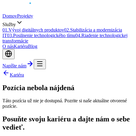
Domov
Projekty
Služby
0
1
.
Vývoj digitálnych produktov
0
2
.
Stabilizácia a modernizácia
IT
0
3
.
Posilnenie technologického tímu
0
4
.
Riadenie technologickej
transformácie
O nás
Kariéra
Blog
Napíšte nám
Kariéra
Pozícia nebola nájdená
Táto pozícia už nie je dostupná. Pozrite si naše aktuálne otvorené
pozície.
Posuňte svoju kariéru a dajte nám o sebe
vedieť.